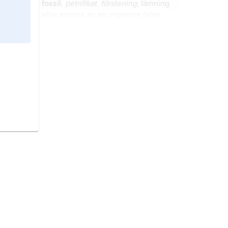
fossil
,
petrifikat
,
förstening
, lämning
eller avtryck av en organism (eller
spår av dess verksamhet,
spårfossil
)
som begravts och bevarats genom
naturens försorg.
jorden,
latin
Tellus
, symbol ⊕, den
tredje planeten i solsystemet räknat
från solen.
vulkan
, landform som skapas då
magma (smält berg) från en fast
himlakropps inre tränger upp på ytan
och stelnar.
lavar,
Lichenes
, organismer där
svampar sammanlever med alger
eller cyanobakterier och utvecklar
busk-, blad- eller skorplika
växtformer.
hav,
det sammanhängande
vattenområde som omger jordens
kontinenter, vanligtvis synonymt