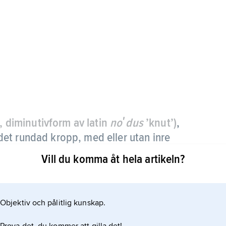
’, diminutivform av latin
noʹdus
’knut’)
,
et rundad kropp, med eller utan inre
ng som vanligtvis markant skiljer sig från
Vill du komma åt hela artikeln?
ntets, t.ex. en flintnodul i kalksten, en
ka i glaciallera.
Objektiv och pålitlig kunskap.
tnar, se