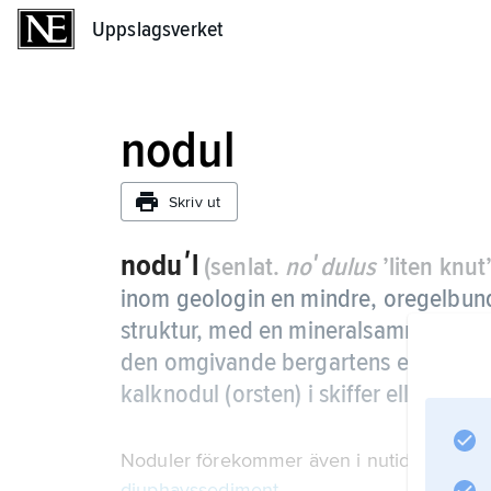
Uppslagsverket
Uppslagsverket
nodul
Skriv ut
noduʹl
(senlat.
noʹdulus
’liten knut
inom geologin en mindre, oregelbund
struktur, med en mineralsammansättni
den omgivande bergartens eller sedime
kalknodul (orsten) i skiffer eller marle
Noduler förekommer även i nutida havsbot
djuphavssediment