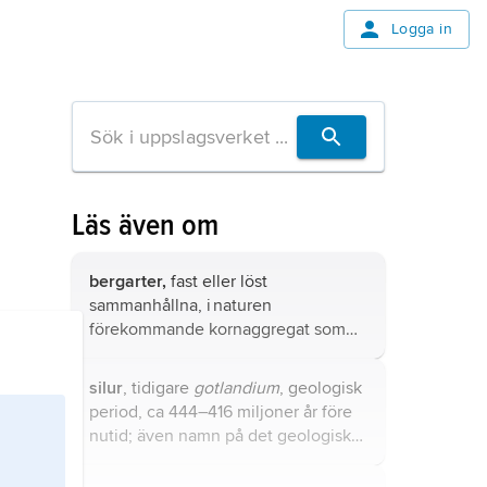
Logga in
Läs även om
bergarter,
fast eller löst
sammanhållna, i naturen
förekommande kornaggregat som
består av ett eller vanligen flera
mineral
.
silur
, tidigare
gotlandium
, geologisk
period, ca 444–416 miljoner år före
nutid; även namn på det geologiska
system (den lagerföljd) som bildades
under denna period.