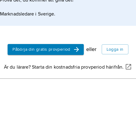
Prova det, du kommer att gilla det!
Marknadsledare i Sverige.
eller
Påbörja din gratis provperiod
Logga in
Är du lärare? Starta din kostnadsfria provperiod härifrån.