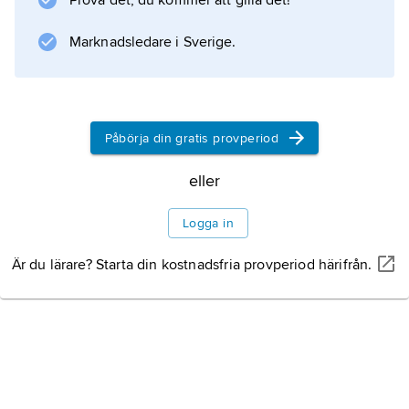
Prova det, du kommer att gilla det!
Tätorten
Marknadsledare i Sverige.
Information om artikeln
Påbörja din gratis provperiod
eller
Logga in
Är du lärare? Starta din kostnadsfria provperiod härifrån.