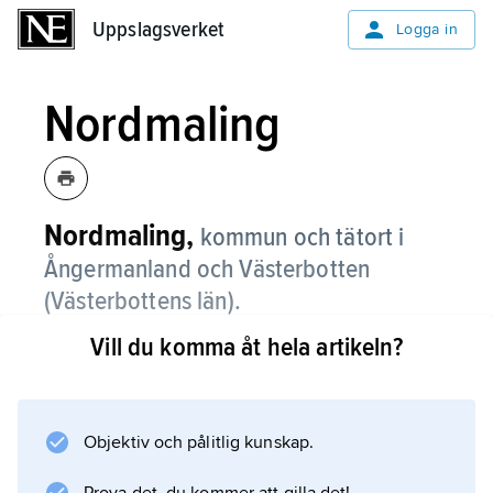
Uppslagsverket
Uppslagsverket
Logga in
Nordmaling
Nordmaling,
kommun och tätort i
Ångermanland och Västerbotten
(Västerbottens län).
Vill du komma åt hela artikeln?
Tätorten är centralort i kommunen med
samma namn.
Kommunen
Objektiv och pålitlig kunskap.