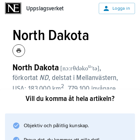
Uppslagsverket
Uppslagsverket
Logga in
North Dakota
North Dakota
u
,
[nɔ:rθdəko
ʹtə]
förkortat
ND
,
delstat i Mellanvästern,
2
USA; 183 000 km
, 779 100 invånare
(2020).
Vill du komma åt hela artikeln?
Huvudstad är Bismarck.
Natur
Objektiv och pålitlig kunskap.