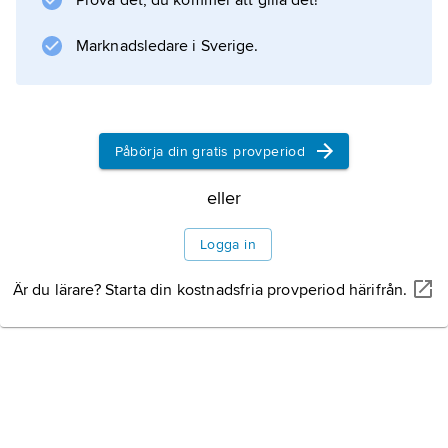
Prova det, du kommer att gilla det!
Befolkning
Marknadsledare i Sverige.
Näringsliv
Påbörja din gratis provperiod
Turism och gastronomi
eller
Historia
Logga in
Är du lärare? Starta din kostnadsfria provperiod härifrån.
Information om artikeln