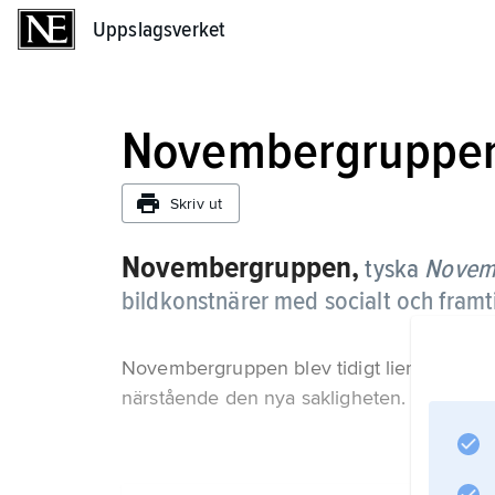
Uppslagsverket
Uppslagsverket
Novembergruppe
Skriv ut
Novembergruppen,
tyska
Novem
bildkonstnärer med socialt och framt
Novembergruppen blev tidigt lierad med Bau
närstående den nya sakligheten. En känd