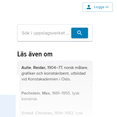
Logga in
Läs även om
Aulie
,
Reidar,
1904–77, norsk målare,
grafiker och konstskribent, utbildad
vid Konstakademien i Oslo.
Pechstein
,
Max,
1881–1955, tysk
konstnär.
Schad
,
Christian,
1894–1982, tysk