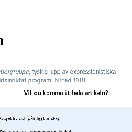
n
bergruppe
,
tysk grupp av expressionistiska
idsinriktat program, bildad 1918.
Vill du komma åt hela artikeln?
hausrörelsen och i sin stil efter hand allt mera
 medlem var Max Pechstein.
Objektiv och pålitlig kunskap.