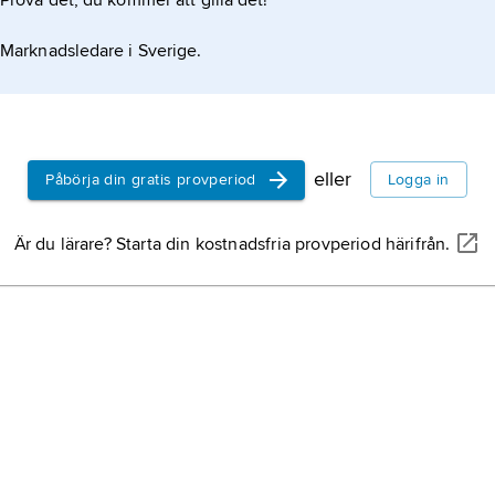
Prova det, du kommer att gilla det!
Marknadsledare i Sverige.
eller
Påbörja din gratis provperiod
Logga in
Är du lärare? Starta din kostnadsfria provperiod härifrån.