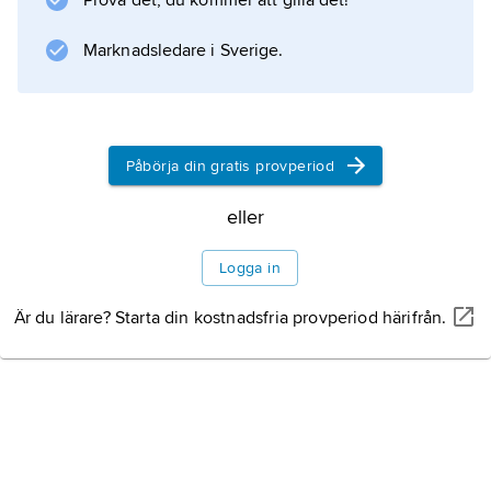
Prova det, du kommer att gilla det!
Marknadsledare i Sverige.
Påbörja din gratis provperiod
eller
Logga in
Är du lärare? Starta din kostnadsfria provperiod härifrån.