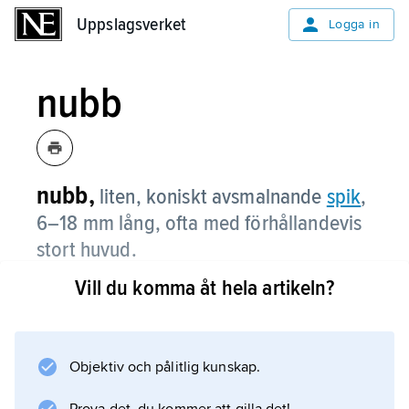
Uppslagsverket
Uppslagsverket
Logga in
nubb
nubb,
liten, koniskt avsmalnande
spik
,
6–18 mm lång, ofta med förhållandevis
stort huvud.
Vill du komma åt hela artikeln?
Information om artikeln
Objektiv och pålitlig kunskap.