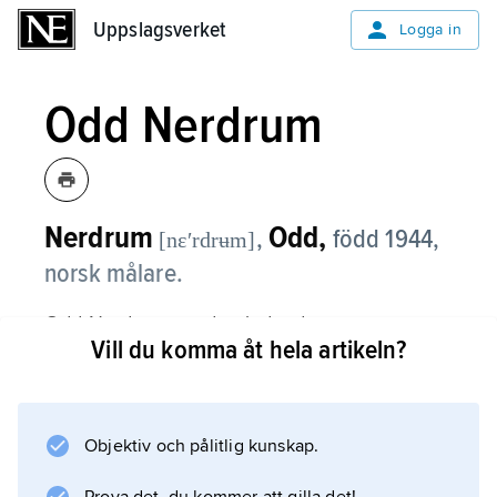
Uppslagsverket
Uppslagsverket
Logga in
Odd Nerdrum
Nerdrum
Odd,
,
född 1944,
[nɛʹrdrʉm]
norsk målare.
Odd Nerdrum var den ledande av
Vill du komma åt hela artikeln?
nyromantikerna i Norge, det vill säga de unga
konstnärer som på 1960-talet i opposition mot
en politiserad konst sökte sina ideal i äldre
måleri. Hans konst har såväl stilistiskt som
Objektiv och pålitlig kunskap.
tekniskt karaktären av pastisch på äldre konst,