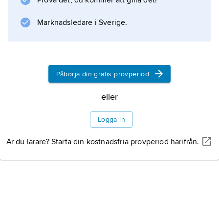
Prova det, du kommer att gilla det!
även om han för in element från
Litteraturanvisning
Marknadsledare i Sverige.
Påbörja din gratis provperiod
Information om artikeln
eller
Logga in
Är du lärare? Starta din kostnadsfria provperiod härifrån.