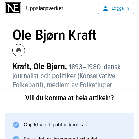
Uppslagsverket
Uppslagsverket
Logga in
Ole Bjørn Kraft
Kraft, Ole Bjørn,
1893–1980, dansk
journalist och politiker (Konservative
Folkeparti), medlem av Folketinget
1926–64, försvarsminister i
Vill du komma åt hela artikeln?
befrielseregeringen 1945,
utrikesminister i Erik Eriksens liberal-
konservativa regering 1950–53.
Objektiv och pålitlig kunskap.
Kraft verkade ivrigt för Danmarks försvar och