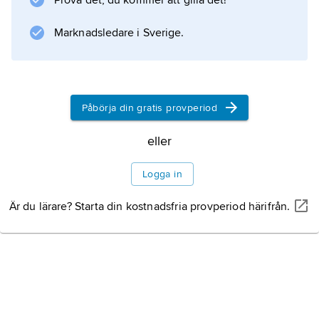
Prova det, du kommer att gilla det!
anslutning till Atlantpakten, Nato.
Marknadsledare i Sverige.
Information om artikeln
Påbörja din gratis provperiod
eller
Logga in
Är du lärare? Starta din kostnadsfria provperiod härifrån.