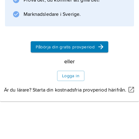
Prova det, du kommer att gilla det!
Oscarsbelönade Vietnamfilmen
Plutonen
Marknadsledare i Sverige.
(1986). Sedan dess har han med sina filmer
och medieframträdanden blivit en
kontroversiell historie- och samhällsdebattör.
Påbörja din gratis provperiod
Litteraturanvisning
eller
Logga in
Information om artikeln
Är du lärare? Starta din kostnadsfria provperiod härifrån.