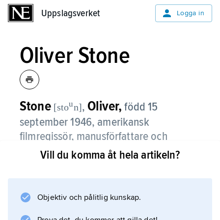
Uppslagsverket
Uppslagsverket
Logga in
Oliver Stone
Stone
Oliver,
u
,
född 15
[sto
n]
september 1946, amerikansk
filmregissör, manusförfattare och
producent.
Vill du komma åt hela artikeln?
Oliver Stone gjorde sig känd som författare till
våldsamma thrillermanus (till exempel
Objektiv och pålitlig kunskap.
”Midnight Express”, 1978) innan han slog
igenom som regissör med den