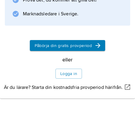
Prova det, du kommer att gilla det!
växt- och djurrike, är oskarp. Detta är särskilt
påtagligt inom metallorganisk kemi
Marknadsledare i Sverige.
Oorganisk kemi i
Sverige
Påbörja din gratis provperiod
Oorganiska ämnens
eller
namn
Logga in
Är du lärare? Starta din kostnadsfria provperiod härifrån.
Litteraturanvisning
Information om artikeln