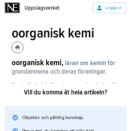
Uppslagsverket
Uppslagsverket
Logga in
oorganisk kemi
oorganisk kemi,
läran om kemin för
grundämnena och deras föreningar.
Kemin för kolets föreningar, med undantag för
Vill du komma åt hela artikeln?
bl.a. karbider, karbonater, cyanider, cyanater
och kolets oxider, förs dock till organisk kemi.
Gränsdragningen mellan oorganisk och
organisk kemi, som historiskt härrör från den
Objektiv och pålitlig kunskap.
gamla uppdelningen i ett mineralrike och ett