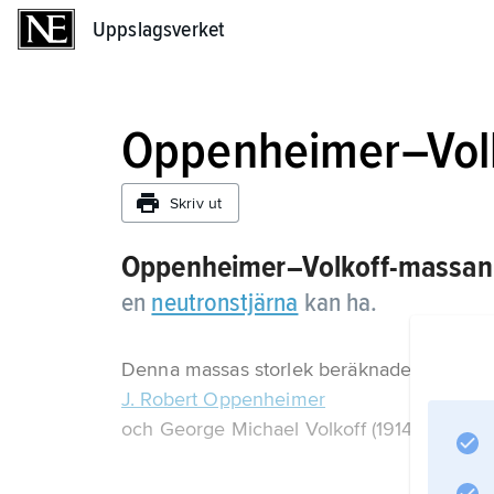
Uppslagsverket
Uppslagsverket
Oppenheimer–Vol
Skriv ut
Oppenheimer–Volkoff-massan
en
neutronstjärna
kan ha.
Denna massas storlek beräknades 1939 till
J. Robert Oppenheimer
och George Michael Volkoff (1914–2000).