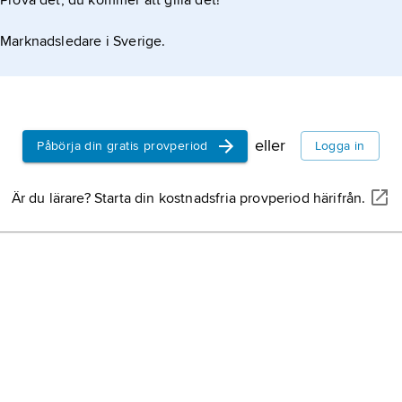
Prova det, du kommer att gilla det!
Marknadsledare i Sverige.
eller
Påbörja din gratis provperiod
Logga in
Är du lärare? Starta din kostnadsfria provperiod härifrån.