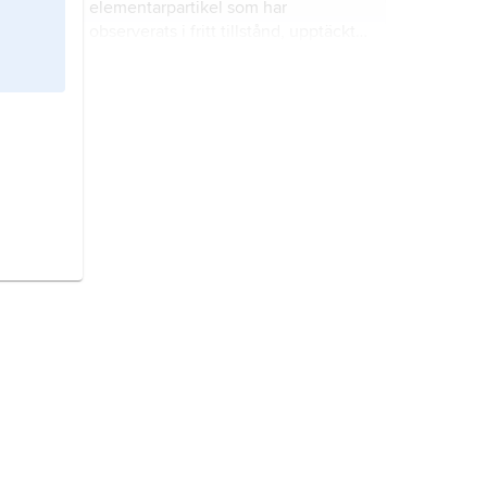
elementarpartikel som har
observerats i fritt tillstånd, upptäckt
och identifierad 1897 av britten J.J.
Thomson.
elementarpartikel,
fundamental
partikel
, materiens minsta
beståndsdelar som inte har någon
inre struktur.
atomkärna,
den centrala delen av
atomen, dit den helt dominerande
delen av massan är koncentrerad.
klimatmodell,
fysikaliskt baserad
matematisk datormodell som
beskriver klimatsystemet på jorden.
kosmologi
, läran om
universums
storskaliga byggnad, uppkomst och
utveckling.