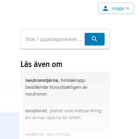
Logga in
Läs även om
neutronstjärna,
himlakropp
bestående huvudsakligen av
neutroner
.
exoplanet
, planet som kretsar kring
en annan stjärna än solen.
elektron
, den minsta