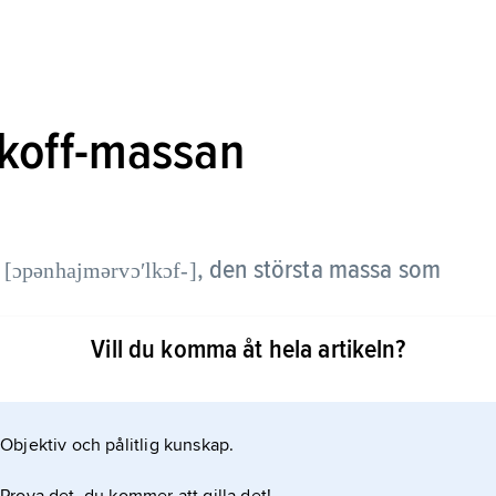
koff-massan
,
den största massa som
[ɔpənhajmərvɔʹlkɔf-]
Vill du komma åt hela artikeln?
 0,7 solmassor av fysikerna
Objektiv och pålitlig kunskap.