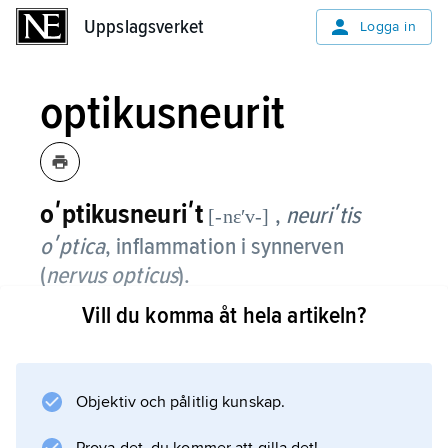
Uppslagsverket
Uppslagsverket
Logga in
optikusneurit
oʹptikusneuriʹt
,
neuriʹtis
[-nɛʹv-]
oʹptica
, inflammation i synnerven
(
nervus opticus
).
Vill du komma åt hela artikeln?
Sjukdomen kan bl.a. orsakas av infektion med
bakterier eller virus, av förgiftning (t.ex. med
metanol) och av sjukdomar som multipel
skleros eller diabetes. Symtomen är
Objektiv och pålitlig kunskap.
synnedsättning och värk i och kring ögat,