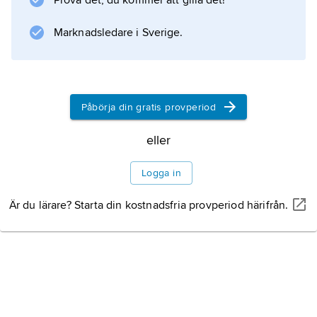
Prova det, du kommer att gilla det!
framför allt vid ögonrörelser. Vid
undersökning finner man ibland svullnad av
Marknadsledare i Sverige.
synnerven i ögonbottnen och defekter i
synfältet,
Påbörja din gratis provperiod
Information om artikeln
eller
Logga in
Är du lärare? Starta din kostnadsfria provperiod härifrån.