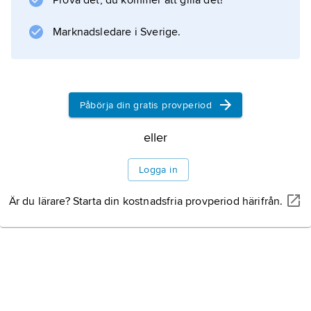
Prova det, du kommer att gilla det!
O. inleddes 1940 och uppkallades efter dess
grundare, SS-Oberführer Albrecht Schmelt
Marknadsledare i Sverige.
(1899–1945). Sammanlagt etablerades inom
ramen för O. 160 arbetsläger, och 1943
omfattade organisationen 50 000 judar.
Senare samma år började större delen av O.
Påbörja din gratis provperiod
att avvecklas, en process som avslutades
eller
1944, och endast de arbetare som var
verksamma i rustnings-
Logga in
Är du lärare? Starta din kostnadsfria provperiod härifrån.
Information om artikeln