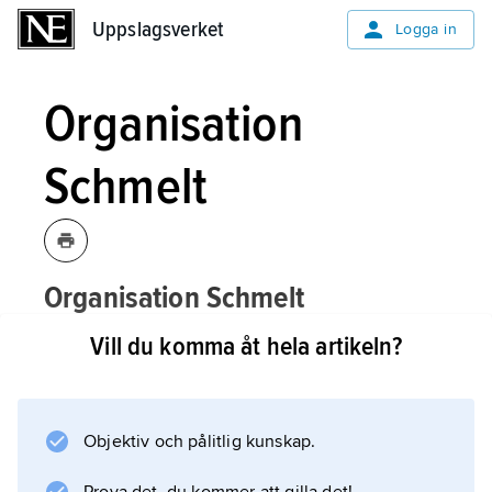
Uppslagsverket
Uppslagsverket
Logga in
Organisation
Schmelt
Organisation Schmelt
,
nazityskt program
[ɔrganizatsio:ʹn ʃmɛʹlt]
Vill du komma åt hela artikeln?
som organiserade judiska
tvångsarbetare i östra Schlesien och
som senare utvidgades till att omfatta
Objektiv och pålitlig kunskap.
andra områden.