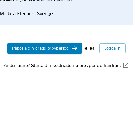
Prova det, du kommer att gilla det!
Marknadsledare i Sverige.
eller
Påbörja din gratis provperiod
Logga in
Är du lärare? Starta din kostnadsfria provperiod härifrån.