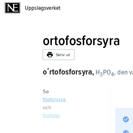
Uppslagsverket
Uppslagsverket
ortofosforsyra
Skriv ut
oʹrtofosforsyra,
H
PO
, den v
3
4
Se
fosforsyra
och
fosfater
.