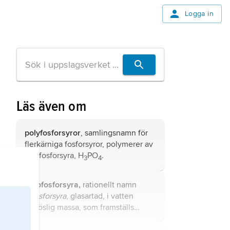
Logga in
Läs även om
polyfosforsyror
, samlingsnamn för
flerkärniga fosforsyror, polymerer av
ortofosforsyra, H
PO
.
3
4
pyrofosforsyra,
rationellt namn
difosforsyra
, glasartad, i vatten
lättlöslig massa, som framställs
genom uppvärmning av
ortofosforsyra till mellan 200 och