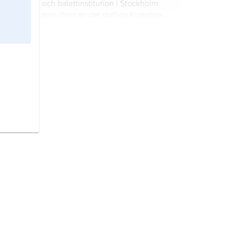
och balettinstitution i Stockholm
som drivs av det statliga Kungliga
Operan AB; för Kungliga Operans
officiella namn genom åren, se
Stockholm,
tätort i Uppland och
tabell.
Södermanland (Stockholms län);
1 652 895 invånare (2024).
Island,
stat i Nordatlanten.
Italien,
stat i södra Europa.
Österrike,
stat i Centraleuropa.
Storbritannien,
stat i västra Europa.
Danmark,
stat i Nordeuropa.