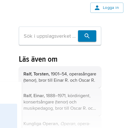
Logga in
Läs även om
Ralf, Torsten,
1901–54, operasångare
(tenor), bror till Einar R. och Oscar R.
Ralf, Einar,
1888–1971, kördirigent,
konsertsångare (tenor) och
musikpedagog, bror till Oscar R. och
Torsten R.
Kungliga Operan,
Operan
, opera-