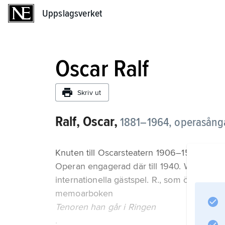
Uppslagsverket
Uppslagsverket
Oscar Ralf
Skriv ut
Ralf, Oscar,
1881–1964,
operasångar
Knuten till Oscarsteatern 1906–15 var R. 
Operan engagerad där till 1940. Wagners te
internationella gästspel. R., som översatte
memoarboken
Tenoren han går i Ringen
.