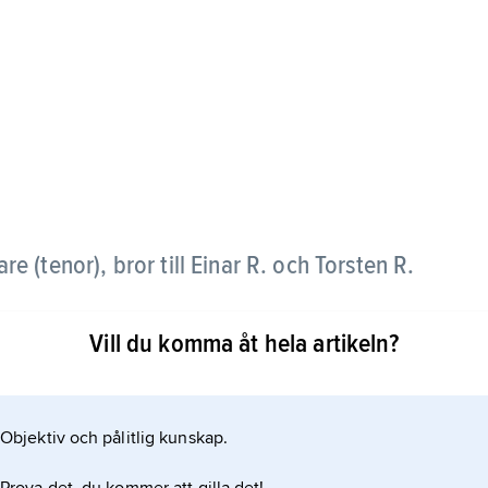
e (tenor), bror till Einar R. och Torsten R.
efter debut 1918 som Siegmund i ”Valkyrian” på
Vill du komma åt hela artikeln?
norroller blev sedan hans specialitet även vid
 165 operor och operetter, gav 1953 ut
Objektiv och pålitlig kunskap.