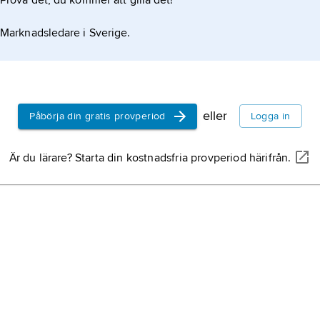
Prova det, du kommer att gilla det!
Marknadsledare i Sverige.
eller
Påbörja din gratis provperiod
Logga in
Är du lärare? Starta din kostnadsfria provperiod härifrån.