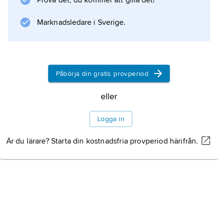
Prova det, du kommer att gilla det!
Marknadsledare i Sverige.
Påbörja din gratis provperiod
eller
Logga in
Är du lärare? Starta din kostnadsfria provperiod härifrån.