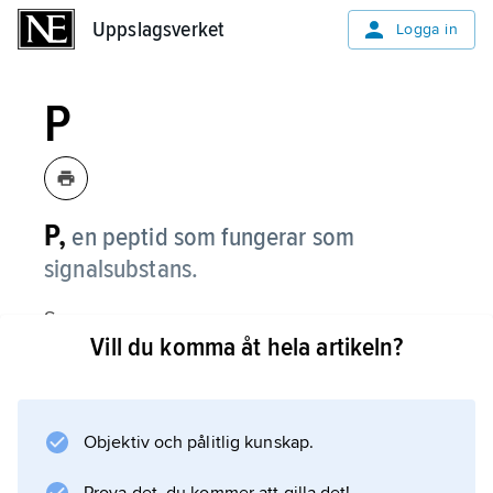
Uppslagsverket
Uppslagsverket
Logga in
P
P,
en peptid som fungerar som
signalsub­stans.
Se
Vill du komma åt hela artikeln?
substans P
.
Objektiv och pålitlig kunskap.
Information om artikeln