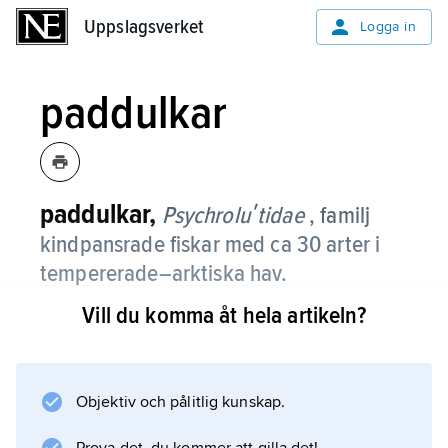
Uppslagsverket
Uppslagsverket
Logga in
paddulkar
paddulkar,
Psychroluʹtidae
, familj
kindpansrade fiskar med ca 30 arter i
tempererade–arktiska hav.
Vill du komma åt hela artikeln?
De lever på bottnen till 2 800 m djup. Kroppen
är grodyngelliknande, med stort huvud, som
ofta har benknölar, och stora bröstfenor. Den
största arten blir ca 55 cm lång. Familjen har
Objektiv och pålitlig kunskap.
ingen kommersiell betydelse. Arten paddulk (