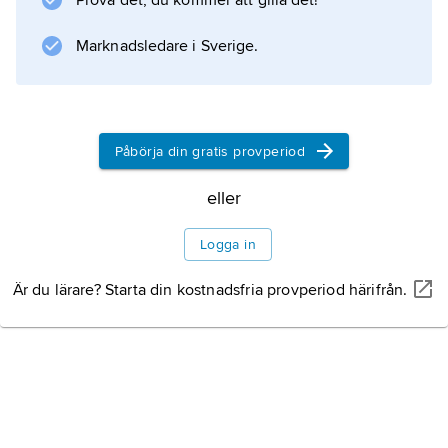
Prova det, du kommer att gilla det!
Cottuʹn­culus miʹcrops
) finns i norra Atlanten och Barents hav på
Marknadsledare i Sverige.
180–900 m djup. Den
Påbörja din gratis provperiod
Information om artikeln
eller
Logga in
Är du lärare? Starta din kostnadsfria provperiod härifrån.