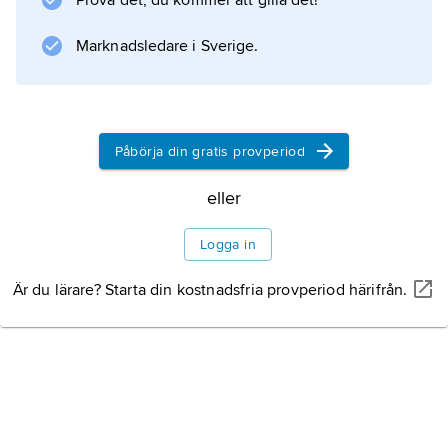
Prova det, du kommer att gilla det!
Information om artikeln
Marknadsledare i Sverige.
Påbörja din gratis provperiod
eller
Logga in
Är du lärare? Starta din kostnadsfria provperiod härifrån.