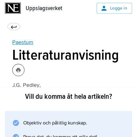
Uppslagsverket
Uppslagsverket
Logga in
Paestum
Litteraturanvisning
J.G. Pedley,
Paestum: Greeks and Romans in Southern
Vill du komma åt hela artikeln?
Italy
(1990).
Objektiv och pålitlig kunskap.