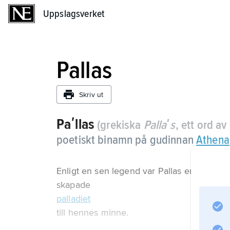
Uppslagsverket
Uppslagsverket
Pallas
Skriv ut
Paʹllas
(grekiska
Pallaʹs
, ett ord a
poetiskt binamn på gudinnan
Athena
Enligt en sen legend var Pallas en vän ti
skapade
palladiet
till hennes minne.