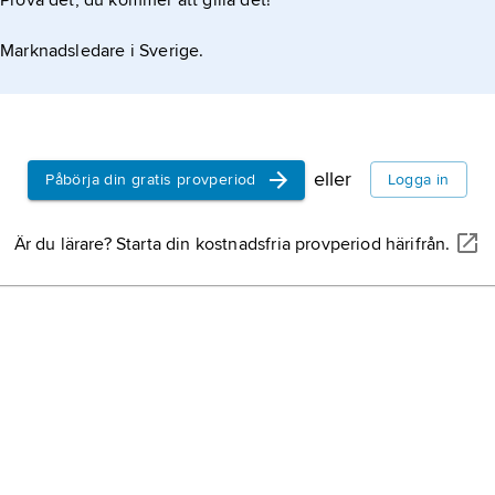
Prova det, du kommer att gilla det!
Marknadsledare i Sverige.
eller
Påbörja din gratis provperiod
Logga in
Är du lärare? Starta din kostnadsfria provperiod härifrån.