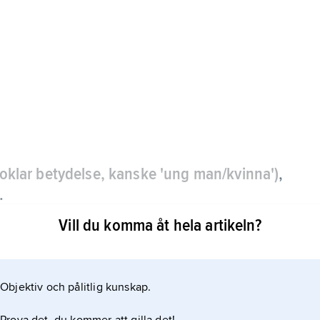
v oklar betydelse, kanske 'ung man/kvinna')
,
.
Vill du komma åt hela artikeln?
ll Athena, som dödade henne av misstag och
Objektiv och pålitlig kunskap.