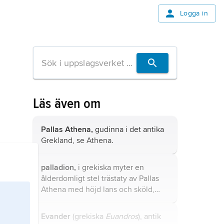
Logga in
Läs även om
Pallas Athena,
gudinna i det antika
Grekland, se
Athena
.
palladion,
i grekiska myter en
ålderdomligt stel trästaty av Pallas
Athena med höjd lans och sköld,
vilken sågs som underpant på en
stads fortbestånd.
Evander
(grekiska
Euandros
), antik