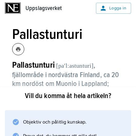
Uppslagsverket
Uppslagsverket
Logga in
Pallastunturi
Pallastunturi
,
[paʹl:astunturi]
fjällområde i nordvästra Finland, ca 20
km nordöst om Muonio i Lappland;
högsta punkten är Taivaskero
Vill du komma åt hela artikeln?
(Himmelriiki), 807 m ö.h.
Pallastunturi ligger i Pallas–Ounastunturi
Objektiv och pålitlig kunskap.
nationalpark (506 km
2