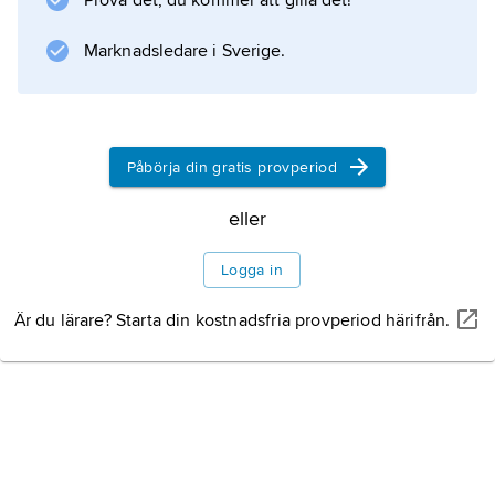
Prova det, du kommer att gilla det!
, inrättad 1938), och här finns bl.a.
naturhistoriskt museum.
Marknadsledare i Sverige.
Information om artikeln
Påbörja din gratis provperiod
eller
Logga in
Är du lärare? Starta din kostnadsfria provperiod härifrån.