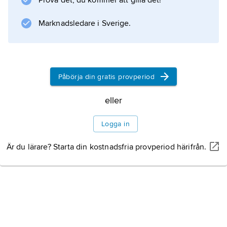
Prova det, du kommer att gilla det!
,
kris
Marknadsledare i Sverige.
och
sorg
.
Påbörja din gratis provperiod
eller
Information om artikeln
Logga in
Är du lärare? Starta din kostnadsfria provperiod härifrån.