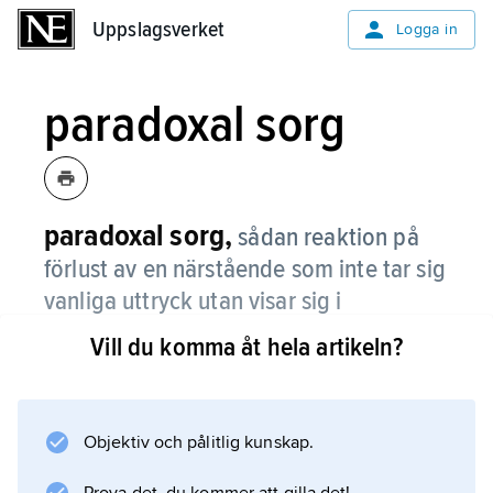
Uppslagsverket
Uppslagsverket
Logga in
paradoxal sorg
paradoxal sorg,
sådan reaktion på
förlust av en närstående som inte tar sig
vanliga uttryck utan visar sig i
tilltagande psykiska och
Vill du komma åt hela artikeln?
psykosomatiska besvär.
Vid paradoxal sorg brukar sorgereaktionen i
sin helhet bli förlängd. Jämför
Objektiv och pålitlig kunskap.
chock