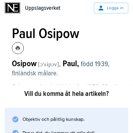
Uppslagsverket
Uppslagsverket
Logga in
Paul Osipow
Osipow
Paul,
,
född 1939,
[ɔʹsipɔv]
finländsk målare.
Osipow studerade i Helsingfors 1958–62 och
Vill du komma åt hela artikeln?
debuterade 1964. Efter en popinfluerad period
påverkades han av Frank Stellas konst och
har blivit en konsekvent abstrakt målare, som
uthålligt varierar enkla grundstrukturer.
Objektiv och pålitlig kunskap.
Osipows närmast puristiska målningar är