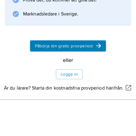
Prova det, du kommer att gilla det!
uppbygda av några få rektangulära färgplan
med en viss expressiv verkan. Han verkade
Marknadsledare i Sverige.
även som
Litteraturanvisning
Påbörja din gratis provperiod
eller
Information om artikeln
Logga in
Är du lärare? Starta din kostnadsfria provperiod härifrån.