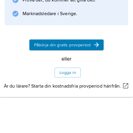
Prova det, du kommer att gilla det!
Pehr G. Gyllenhammar gjorde efter
juristexamen karriär i försäkringsbranschen
Marknadsledare i Sverige.
och efterträdde 1970 fadern
Pehr Gyllenhammar
som VD i Skandia.
Påbörja din gratis provperiod
Litteraturanvisning
eller
Logga in
Information om artikeln
Är du lärare? Starta din kostnadsfria provperiod härifrån.