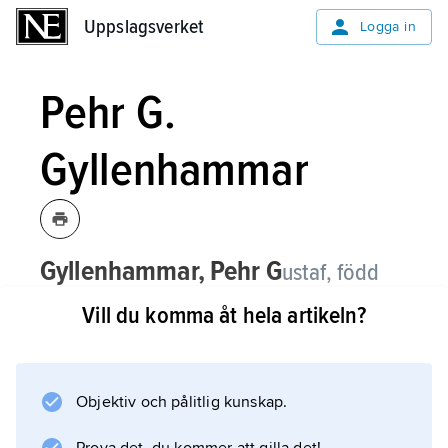
Uppslagsverket
Uppslagsverket
Logga in
Pehr G.
Gyllenhammar
Gyllenhammar,
Pehr
G
ustaf,
född
28 april 1935, död 21 november 2024,
Vill du komma åt hela artikeln?
företagsledare, VD i AB Volvo 1971–83,
koncernchef 1971–90 och
styrelseordförande 1983–93; jämför
Objektiv och pålitlig kunskap.
släktartikel
Gyllenhammar
.