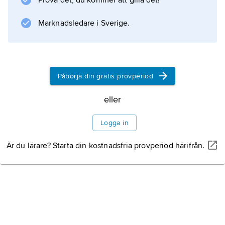
Prova det, du kommer att gilla det!
Stockholms Dagblad och Dagens Nyheter.
Staaff skrev själv dramatik, t.ex.
Marknadsledare i Sverige.
Sveas
Påbörja din gratis provperiod
Information om artikeln
eller
Logga in
Är du lärare? Starta din kostnadsfria provperiod härifrån.