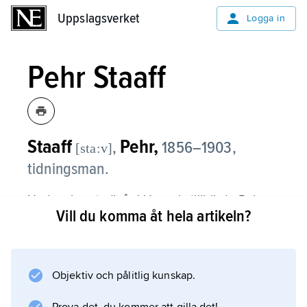
Uppslagsverket
Uppslagsverket
Logga in
Pehr Staaff
Staaff
Pehr,
,
1856–1903,
[sta:v]
tidningsman.
Under sina studieår i Uppsala tillhörde Pehr
Vill du komma åt hela artikeln?
Staaff de tongivande inom Verdandikretsen,
och han förblev liksom sin bror Karl Staaff
liberal för livet. Hans yrkesgärning blev
kritikerns, och mest uppmärksammad blev
Objektiv och pålitlig kunskap.
han i sin bedömning av teater, främst i