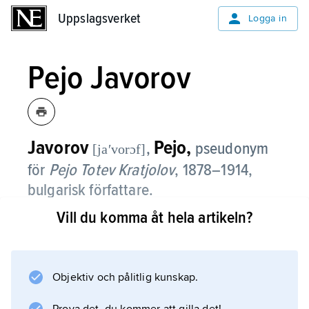
Uppslagsverket
Uppslagsverket
Logga in
Pejo Javorov
Javorov
Pejo,
,
pseudonym
[jaʹvorɔf]
för
Pejo Totev Kratjolov
, 1878–1914,
bulgarisk författare.
Vill du komma åt hela artikeln?
Pejo Javorov var en brådmogen poet som
tidigt knöts till den så kallade
Misăl
-kretsen (jämför
Objektiv och pålitlig kunskap.
Bulgarien