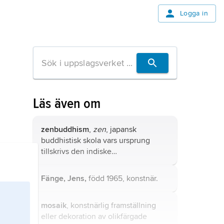
Logga in
Läs även om
zenbuddhism
,
zen
, japansk
buddhistisk skola
vars ursprung
tillskrivs
den indiske
mahayanamunken Bodhidharma
(senare hälften av 400-talet eller
Fänge, Jens,
född 1965, konstnär.
början av 500-talet) och en till Kina
införd speciell meditationsteknik,
mosaik
, konstnärlig framställning
chan
(japanska
zen
).
eller dekoration av olikfärgade