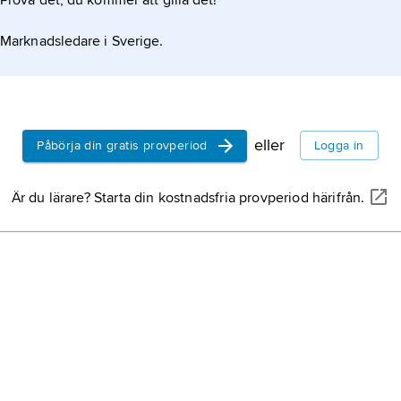
Prova det, du kommer att gilla det!
Marknadsledare i Sverige.
eller
Påbörja din gratis provperiod
Logga in
Är du lärare? Starta din kostnadsfria provperiod härifrån.