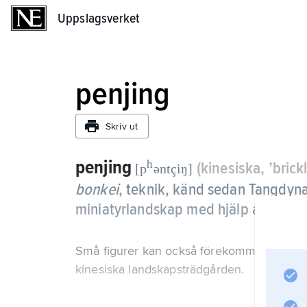
Uppslagsverket
Uppslagsverket
penjing
Skriv ut
penjing
h
(kinesiska, ’brick
[p
əntçiŋ]
bonkei
,
teknik, känd sedan Tangdynas
miniatyrlandskap med hjälp av stena
Små figurer kan också förekomma. I kompo
kinesiska landskapsträdgården.