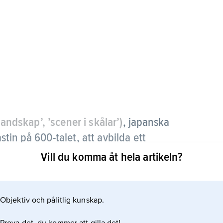
landskap’, ’scener i skålar’)
, japanska
tin på 600-talet, att avbilda ett
r och växter (se även
bonsai
).
Vill du komma åt hela artikeln?
sitionen utgår man från principerna för den
Objektiv och pålitlig kunskap.