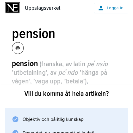
Uppslagsverket
Uppslagsverket
Logga in
pension
pension
(franska, av latin
peʹnsio
’utbetalning’, av
peʹndo
’hänga på
vågen’, ’väga upp, ’betala’)
,
regelbunden inkomst för person som på
Vill du komma åt hela artikeln?
grund av ålder eller arbetsoförmåga fått
minskade arbetsinkomster eller upphört
helt med förvärvsarbete.
Objektiv och pålitlig kunskap.
Ålderspensioner ska skydda mot fattigdom på