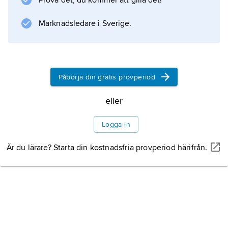
Prova det, du kommer att gilla det!
och skrev ”konstruktiv dikt” för massmöten.
Två reseskildringar (1967–68) innehåller
Marknadsledare i Sverige.
personliga uppgörelser.
Litteraturanvisning
Påbörja din gratis provperiod
eller
Information om artikeln
Logga in
Är du lärare? Starta din kostnadsfria provperiod härifrån.