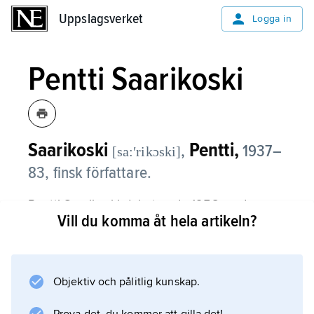
Uppslagsverket
Uppslagsverket
Logga in
Pentti Saarikoski
Saarikoski
Pentti,
,
1937–
[sa:ʹrikɔski]
83, finsk författare.
Pentti Saarikoski debuterade 1958 med en
Vill du komma åt hela artikeln?
avancerat modernistisk diktsamling, men
övergick i
Mitä tapahtuu todella?
(’Vad sker egentligen?’, 1962) till
Objektiv och pålitlig kunskap.
verklighetsnära lyrik, engagerade sig politiskt