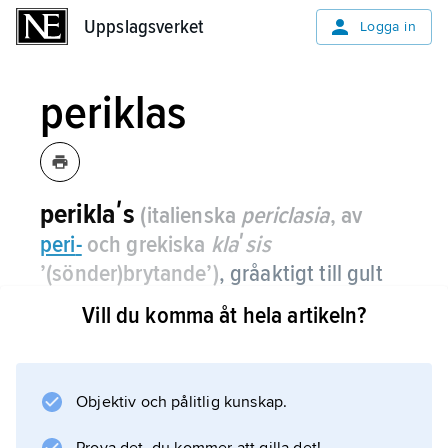
Uppslagsverket
Uppslagsverket
Logga in
periklas
periklaʹs
(italienska
periclasia
, av
peri
-
och grekiska
klaʹsis
’(sönder)brytande’)
, gråaktigt till gult
eller brunt mineral med
Vill du komma åt hela artikeln?
sammansättningen MgO.
Det kan bildas då bergarter innehållande
mineralet dolomit utsätts för höga
Objektiv och pålitlig kunskap.
temperaturer. Svenska fynd­orter är Långban