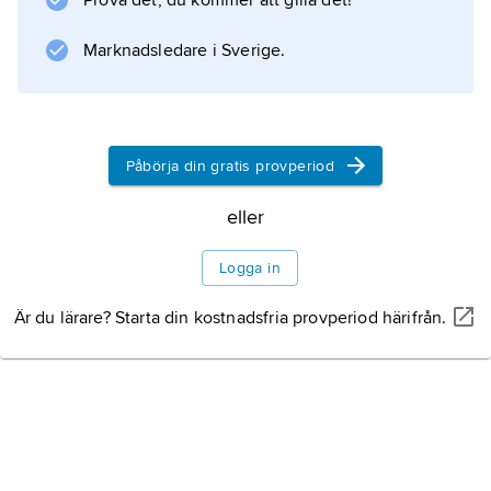
Prova det, du kommer att gilla det!
och Nordmark (Värmlands län).
Marknadsledare i Sverige.
Information om artikeln
Påbörja din gratis provperiod
eller
Logga in
Är du lärare? Starta din kostnadsfria provperiod härifrån.