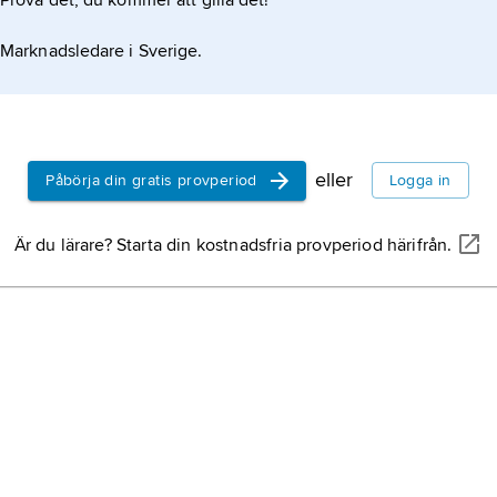
Prova det, du kommer att gilla det!
Marknadsledare i Sverige.
eller
Påbörja din gratis provperiod
Logga in
Är du lärare? Starta din kostnadsfria provperiod härifrån.