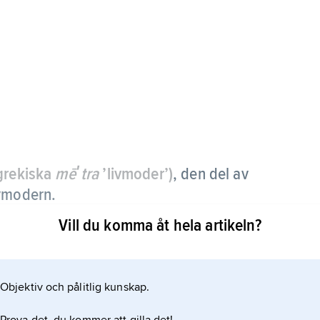
grekiska
mēʹtra
’livmoder’)
, den del av
ivmodern.
Vill du komma åt hela artikeln?
Objektiv och pålitlig kunskap.