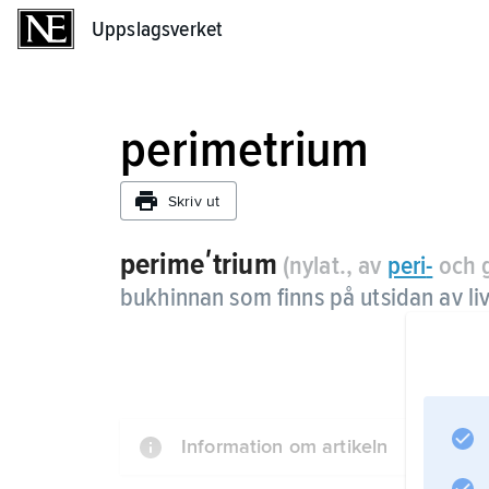
Uppslagsverket
Uppslagsverket
perimetrium
Skriv ut
perimeʹtrium
(nylat., av
peri
-
och 
bukhinnan som finns på utsidan av l
Information om artikeln