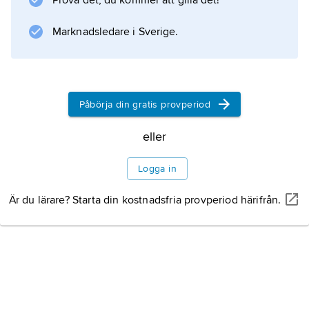
Prova det, du kommer att gilla det!
Marknadsledare i Sverige.
Information om artikeln
Påbörja din gratis provperiod
eller
Logga in
Är du lärare? Starta din kostnadsfria provperiod härifrån.