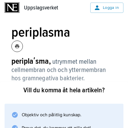
Uppslagsverket
Uppslagsverket
Logga in
periplasma
periplaʹsma,
utrymmet mellan
cellmembran och och yttermembran
hos gramnegativa bakterier.
Vill du komma åt hela artikeln?
Ett antal viktiga enzymer och proteiner finns i
periplasman, t.ex. de proteiner som tjänstgör
som signalsubstanser för flagellens
rotationsriktning vid kemotaxis.
Objektiv och pålitlig kunskap.