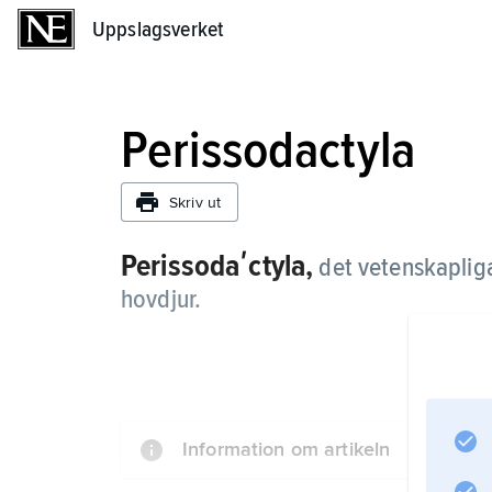
Uppslagsverket
Uppslagsverket
Perissodactyla
Skriv ut
Perissodaʹctyla,
det vetenskapli
hovdjur.
Information om artikeln