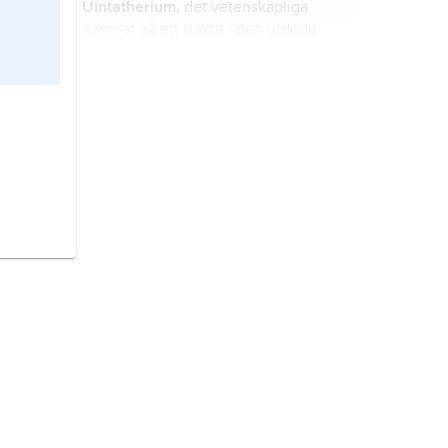
Uintatherium,
det vetenskapliga
namnet på ett släkte i den utdöda
däggdjursordningen
Dinocerata
.
hov,
den hornbeklädda delen av
foten hos uddatåiga
hovdjur
.
klövdjur,
ibland använt namn på
däggdjursordningen
partåiga
hovdjur
.
Lagomorpha,
det vetenskapliga
namnet på däggdjursordningen
hardjur.
Xenarthra,
det vetenskapliga
namnet på däggdjursordningen
trögdjur.