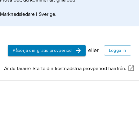
Prova det, du kommer att gilla det!
Marknadsledare i Sverige.
eller
Påbörja din gratis provperiod
Logga in
Är du lärare? Starta din kostnadsfria provperiod härifrån.