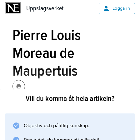
Uppslagsverket
Uppslagsverket
Logga in
Pierre Louis
Moreau de
Maupertuis
Vill du komma åt hela artikeln?
Maupertuis
Pierre Louis
,
[mopɛrtɥiʹ]
Moreau de,
1698–1759, fransk
naturforskare.
Objektiv och pålitlig kunskap.
Pierre Louis Moreau de Maupertuis var en av