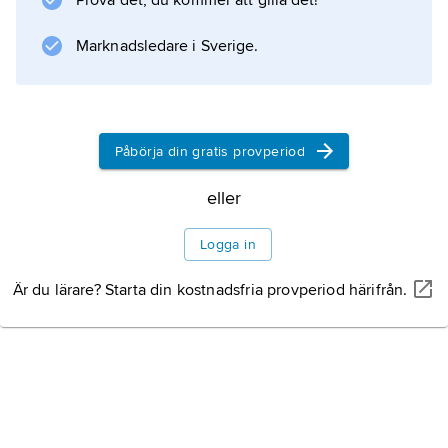
Prova det, du kommer att gilla det!
de mångsidigaste och originellaste
vetenskapsmännen under upplysningstiden.
Marknadsledare i Sverige.
Efter att ha lett en gradmätningsexpedition till
Tornedalen 1736–37 (jämför
Anders Celsius
) blev han berömd både som vetenskapsman
Påbörja din gratis provperiod
och författare. Skildringen av expeditionen i
eller
La Figure de la terre
(1738; ”Jordens figur”) blev en litterär
Logga in
framgång,
Är du lärare? Starta din kostnadsfria provperiod härifrån.
Litteraturanvisning
Information om artikeln