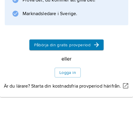
Prova det, du kommer att gilla det!
Marknadsledare i Sverige.
Påbörja din gratis provperiod
eller
Logga in
Är du lärare? Starta din kostnadsfria provperiod härifrån.