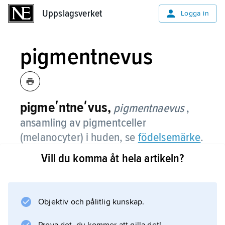
Uppslagsverket
Uppslagsverket
Logga in
pigmentnevus
pigmeʹntneʹvus,
pigmentnaevus
,
ansamling av pigmentceller
(melanocyter) i huden, se
födelsemärke
.
Vill du komma åt hela artikeln?
Information om artikeln
Objektiv och pålitlig kunskap.