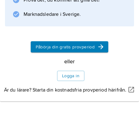
Prova det, du kommer att gilla det!
Marknadsledare i Sverige.
Information om artikeln
Påbörja din gratis provperiod
eller
Logga in
Är du lärare? Starta din kostnadsfria provperiod härifrån.