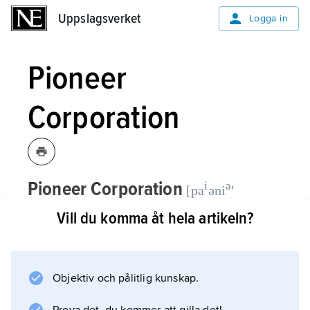
Uppslagsverket
Uppslagsverket
Logga in
Pioneer
Corporation
Pioneer Corporation
i
ə
[pa
əni
ʹ
i
,
Tokyo, företag som
kɔ:pəre
ʹʃn]
Vill du komma åt hela artikeln?
tillverkar audio- och videoutrustning,
grundat 1947.
Objektiv och pålitlig kunskap.
Pioneer har varit framgångsrikt främst med
produkter för användning i bilar.