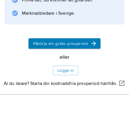
Prova det, du kommer att gilla det!
Marknadsledare i Sverige.
Påbörja din gratis provperiod
eller
Logga in
Är du lärare? Starta din kostnadsfria provperiod härifrån.