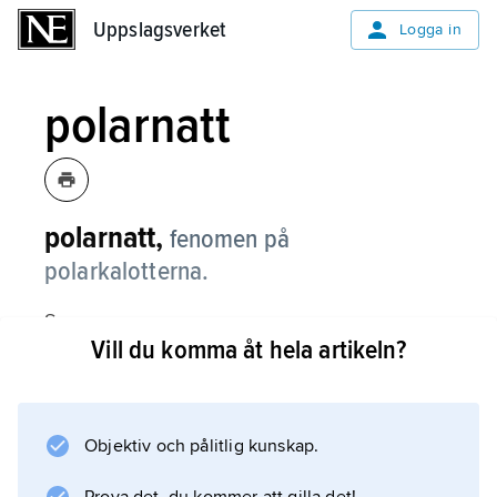
Uppslagsverket
Uppslagsverket
Logga in
polarnatt
polarnatt,
fenomen på
polarkalotterna.
Se
Vill du komma åt hela artikeln?
polardag
.
Objektiv och pålitlig kunskap.
Information om artikeln