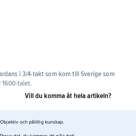
pardans i 3/4-takt som kom till Sverige som
1600-talet.
Vill du komma åt hela artikeln?
 sällskapsdans, har förekommit i många former och
nsen innehållit två delar, en promenad och en
Objektiv och pålitlig kunskap.