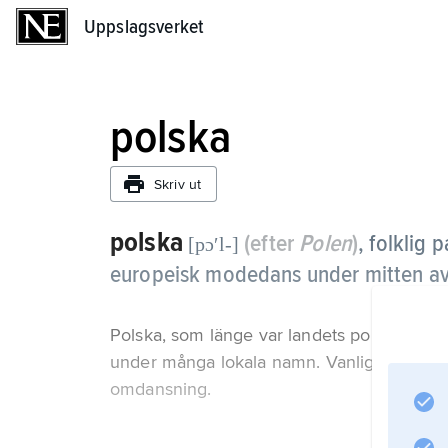
Uppslagsverket
Uppslagsverket
polska
Skriv ut
polska
(efter
Polen
)
,
folklig 
[pɔʹl-]
europeisk modedans under mitten av 
Polska, som länge var landets populäraste
under många lokala namn. Vanligen har da
omdansning.