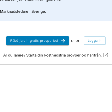
Prova det, du kommer att gilla det!
Marknadsledare i Sverige.
eller
Påbörja din gratis provperiod
Logga in
Är du lärare? Starta din kostnadsfria provperiod härifrån.