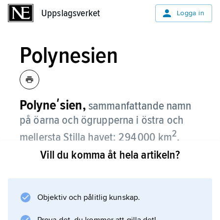
Uppslagsverket
Uppslagsverket
Logga in
Polynesien
Polyneʹsien,
sammanfattande namn
på öarna och ögrupperna i östra och
2
mellersta Stilla havet; 294 000 km
.
Vill du komma åt hela artikeln?
Polynesien är utbrett över ca 50 miljoner km
2
. I Polynesien inräknas Nya Zeelands två
huvudöar, som etnografiskt men knappast
Objektiv och pålitlig kunskap.
geografiskt och socio-kulturellt kan ses som