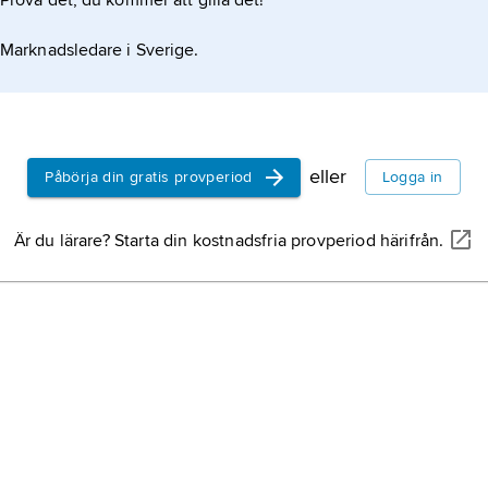
Prova det, du kommer att gilla det!
Marknadsledare i Sverige.
eller
Påbörja din gratis provperiod
Logga in
Är du lärare? Starta din kostnadsfria provperiod härifrån.