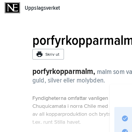
Uppslagsverket
Uppslagsverket
porfyrkopparmal
Skriv ut
porfyrkopparmalm,
malm som van
guld, silver eller molybden.
Fyndigheterna omfattar vanligen flera hun
Chuquicamata i norra Chile med över nio m
av all kopparproduktion och bryts i stora d
t.ex. runt Stilla havet.