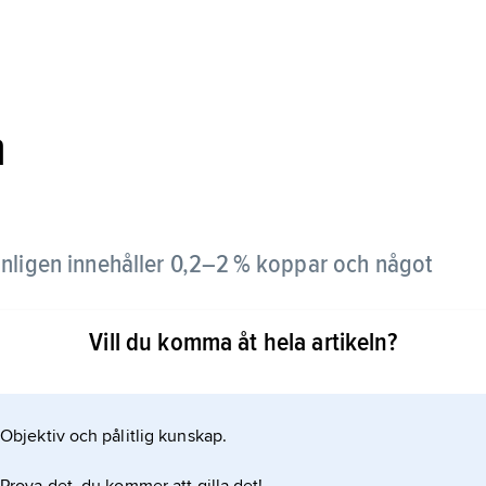
m
ligen innehåller 0,2–2 % koppar och något
Vill du komma åt hela artikeln?
dra miljoner ton malm och den största torde vara
iljarder ton. Porfyrkopparmalm svarar för ca 50 %
agbrott. Den påträffas vanligen i yngre bergskedjor,
Objektiv och pålitlig kunskap.