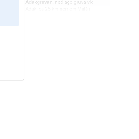
Adakgruvan,
nedlagd gruva vid
Adak, ca 25 km norr om Malå i
sydöstra Lappland (Västerbottens
län).
Aitikgruvan
, gruva med
Skandinaviens största dagbrott,
belägen ca 15 km östsydöst om
Gällivare i Norrbottens län.
silver
, metalliskt grundämne som
jämte koppar och guld tillhör
myntmetallerna
i periodiska
systemets grupp 11, kemiskt tecken
Ag (latin
argentum
).
guld,
metalliskt grundämne, den
första av människan kända metallen.
Falu gruva,
Stora kopparberget
,
under medeltiden även kallad
Tiskasjöberg
, historisk
sulfidmalmsgruva med