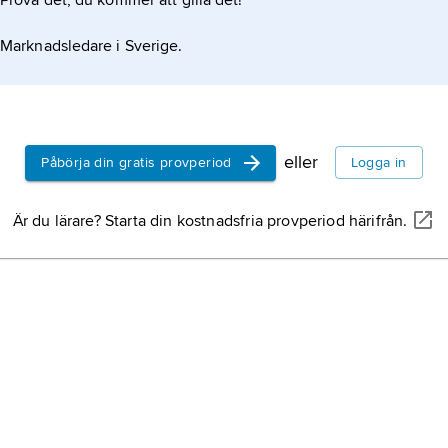
Prova det, du kommer att gilla det!
underhållande och lu
syfte framställda bes
Marknadsledare i Sverige.
människans erotiska l
Villy,
Willy
, som man
av
William
, som kvi
ursprungligen engel
av
Vilhelmina
.
Kari
, mansnamn av fi
eller
Påbörja din gratis provperiod
Logga in
Fagerstedt, Claes-G
Är du lärare? Starta din kostnadsfria provperiod härifrån.
2015, jazzmusiker (pia
spaningsplan,
kortfo
spaningsflygplan
.
skoter
, kortform för
s