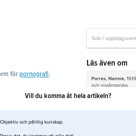
Läs även om
orm för
pornografi
.
Porres, Nannie,
1939
och vissångerska.
Vill du komma åt hela artikeln?
Dworkin
,
Andrea,
19
amerikansk feminist o
ation om artikeln
Objektiv och pålitlig kunskap.
pornografi
,
porr
, be
sinsemellan mycket ol