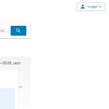
Logga in
–2025, jazz-
46–2005,
ch författare.
nämning på
ika, i