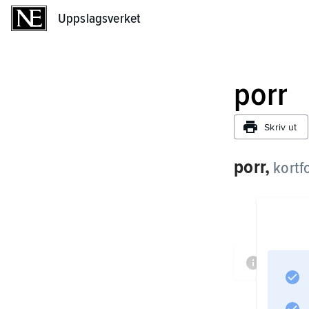
Uppslagsverket
Uppslagsverket
porr
Skriv ut
porr,
kortf
Inform