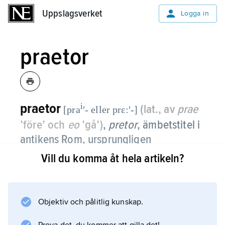
Uppslagsverket
Uppslagsverket
Logga in
praetor
praetor
i
(lat., av
prae
[pra
ʹ- eller prɛ:ʹ-]
’före’ och
eo
’gå’)
,
pretor
,
ämbetstitel i
antikens Rom, ursprungligen
benämning på statens högsta ledare
Vill du komma åt hela artikeln?
(
praetores maximi
), de senare
konsulerna.
Objektiv och pålitlig kunskap.
En särskild ämbetsman för juridiska frågor,
senare kallad