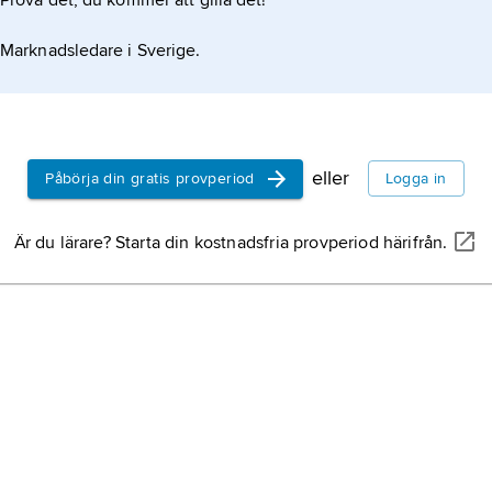
Prova det, du kommer att gilla det!
Marknadsledare i Sverige.
eller
Påbörja din gratis provperiod
Logga in
Är du lärare? Starta din kostnadsfria provperiod härifrån.