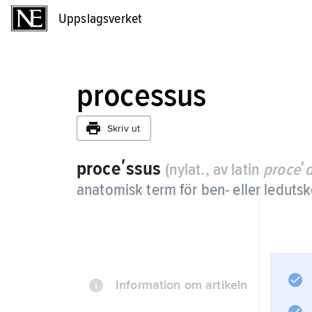
Uppslagsverket
Uppslagsverket
processus
Skriv ut
proceʹssus
(nylat., av latin
proceʹ
anatomisk term för ben- eller ledutsk
Information om artikeln