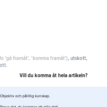
do
’gå framåt’, ’komma framåt’)
, utskott,
ott.
Vill du komma åt hela artikeln?
Objektiv och pålitlig kunskap.