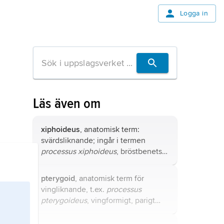
Logga in
Läs även om
xiphoideus
, anatomisk term:
svärdsliknande; ingår i termen
processus xiphoideus
, bröstbenets
svärdspetsliknande utskott som kan
kännas genom huden ovanför
pterygoid
, anatomisk term för
maggropen.
vingliknande, t.ex.
processus
pterygoideus
, vingformigt, parigt
utskott på skallbasens undersida,
tillhörande kilbenet (
os