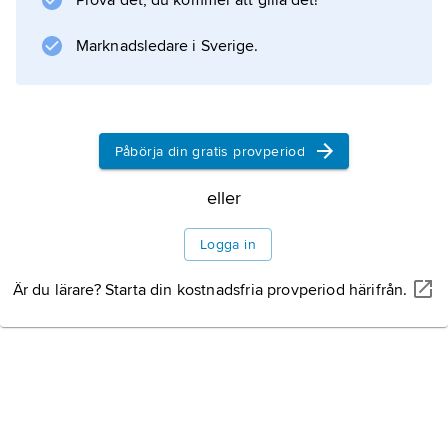
Prova det, du kommer att gilla det!
Information om artikeln
Marknadsledare i Sverige.
Påbörja din gratis provperiod
eller
Logga in
Är du lärare? Starta din kostnadsfria provperiod härifrån.