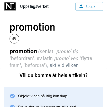
Uppslagsverket
Uppslagsverket
Logga in
promotion
promotion
(senlat.
promoʹtio
’befordran’, av latin
promoʹveo
’flytta
fram’, ’befordra’)
, akt vid vilken
personer promoveras till doktorer, se
Vill du komma åt hela artikeln?
doktorspromotion
; se även
simpromotion
.
Objektiv och pålitlig kunskap.