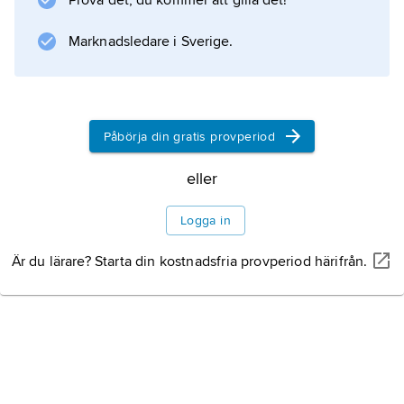
Prova det, du kommer att gilla det!
amerikanska frakt- och trafikflygplanet Curtiss
Commando. Båda dessa flygplanstyper har
Marknadsledare i Sverige.
använts i Sverige.
Påbörja din gratis provperiod
Information om artikeln
eller
Logga in
Är du lärare? Starta din kostnadsfria provperiod härifrån.