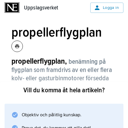
Uppslagsverket
Uppslagsverket
Logga in
propellerflygplan
propellerflygplan,
benämning på
flygplan som framdrivs av en eller flera
kolv- eller gasturbinmotorer försedda
med dragande eller skjutande
Vill du komma åt hela artikeln?
propellrar.
Världens största enmotoriga propellerflygplan
är det amerikanska attackflygplanet Douglas
Objektiv och pålitlig kunskap.
Skyraider, och det största tvåmotoriga är det