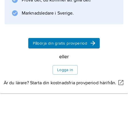
Prova det, du kommer att gilla det!
Information om artikeln
Marknadsledare i Sverige.
Påbörja din gratis provperiod
eller
Logga in
Är du lärare? Starta din kostnadsfria provperiod härifrån.