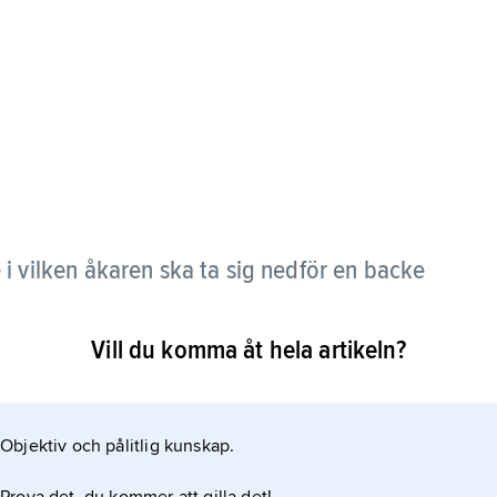
 i vilken åkaren ska ta sig nedför en backe
Vill du komma åt hela artikeln?
yggda ramper. Åkteknik och hopp bedöms av
ng för åktid. Puckelpist är OS-gren sedan 1992.
Objektiv och pålitlig kunskap.