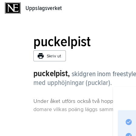
Uppslagsverket
Uppslagsverket
puckelpist
Skriv ut
puckelpist,
skidgren inom freestyle
med upphöjningar (pucklar).
Under åket utförs också två hopp i uppb
domare vilkas poäng läggs samman med poä