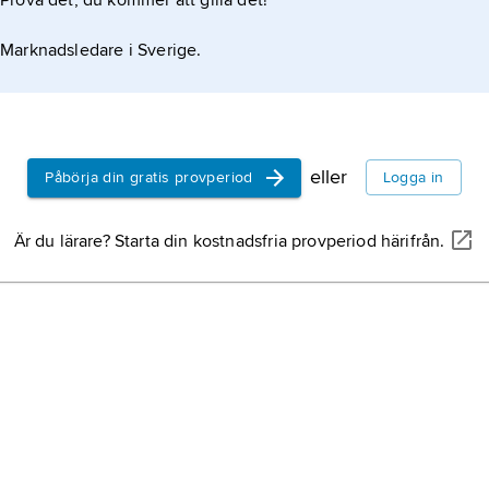
Prova det, du kommer att gilla det!
Marknadsledare i Sverige.
eller
Påbörja din gratis provperiod
Logga in
Är du lärare? Starta din kostnadsfria provperiod härifrån.