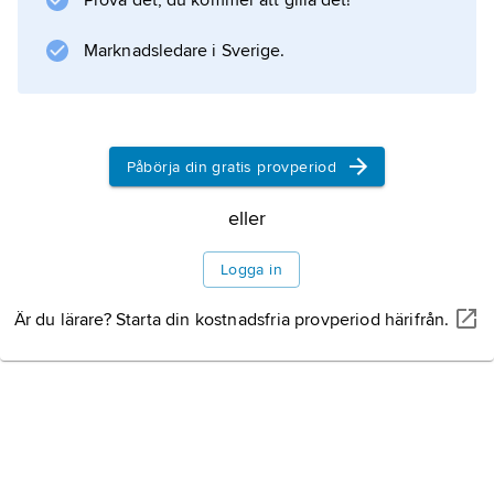
Prova det, du kommer att gilla det!
även på kroppen; de får vara
Marknadsledare i Sverige.
Information om artikeln
Påbörja din gratis provperiod
eller
Logga in
Är du lärare? Starta din kostnadsfria provperiod härifrån.