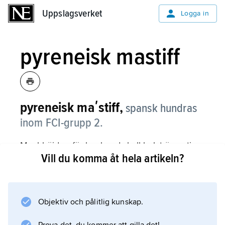
Uppslagsverket
Uppslagsverket
Logga in
pyreneisk mastiff
pyreneisk maʹstiff,
spansk hundras
inom FCI-grupp 2.
Mankhöjden för hanhund skall helst överstiga
Vill du komma åt hela artikeln?
81 cm, för tik 75 cm. Pälsen skall vara tjock
och tämligen riklig och vit med två stora, klart
avgränsade fläckar på var sida av huvudet;
fläckarna täcker öronen och större delen av
Objektiv och pålitlig kunskap.
varje ansiktshalva. Fläckar får förekomma