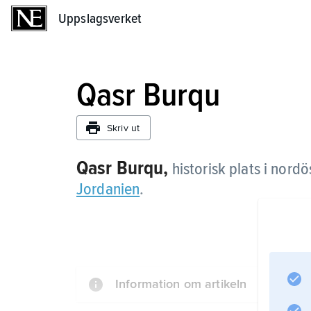
Uppslagsverket
Uppslagsverket
Qasr Burqu
Skriv ut
Qasr Burqu,
historisk plats i nord
Jordanien
.
Information om artikeln