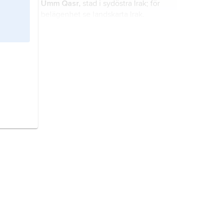
Umm Qasr,
stad i sydöstra Irak; för
belägenhet se landskarta
Irak
.
Qasr as-Sabiya,
stad i östra Kuwait;
för belägenhet se landskarta
Kuwait
.
Garður,
historisk plats i nordöstra
Island; för belägenhet se landskarta
Island
.
Wadi Ruwayshid,
flod i nordöstra
Jordanien; för belägenhet se
landskarta
Jordanien
.
La Citadelle,
historisk plats i
nordöstra Haiti; för belägenhet se
landskarta
Haiti
.