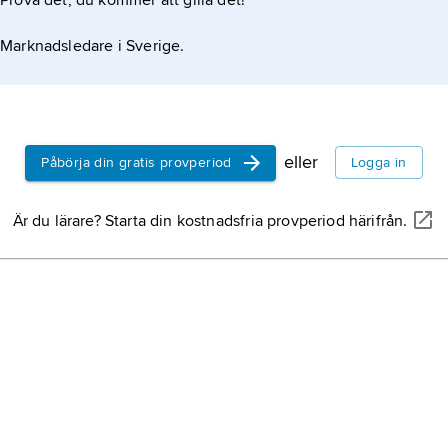
Prova det, du kommer att gilla det!
Marknadsledare i Sverige.
eller
Påbörja din gratis provperiod
Logga in
Är du lärare? Starta din kostnadsfria provperiod härifrån.