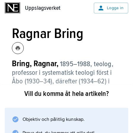
Uppslagsverket
Uppslagsverket
Logga in
Ragnar Bring
Bring, Ragnar,
1895–1988, teolog,
professor i systematisk teologi först i
Åbo (1930–34), därefter (1934–62) i
Lund; jämför släktartikel
Bring
.
Vill du komma åt hela artikeln?
Under filosofistudier i Uppsala tog han djupa
intryck av Adolf Phalén och Axel Hägerström.
Den teologiska utbildningen fick han i Lund.
Objektiv och pålitlig kunskap.
Hans specialområde blev Lutherforskningen;