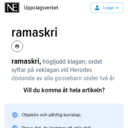
Uppslagsverket
Uppslagsverket
Logga in
ramaskri
ramaskri,
högljudd klagan; ordet
syftar på veklagan vid Herodes
dödande av alla gossebarn under två år
i Betlehem efter Jesu födelse.
Vill du komma åt hela artikeln?
Enligt Matteusevangeliet 2:17–18 uppfylldes
därmed profetorden i Jeremia 31:15: ”Ett rop
hörs i Rama, gråt och högljudd klagan”.
Objektiv och pålitlig kunskap.