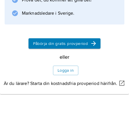
Prova det, du kommer att gilla det!
Marknadsledare i Sverige.
Information om artikeln
Påbörja din gratis provperiod
eller
Logga in
Är du lärare? Starta din kostnadsfria provperiod härifrån.