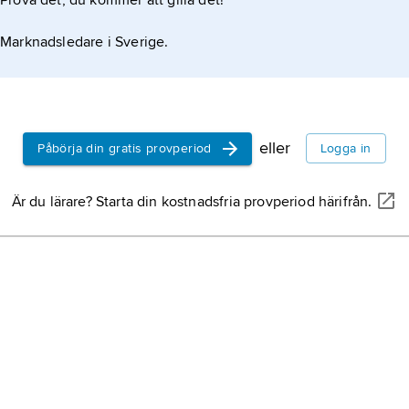
Prova det, du kommer att gilla det!
Marknadsledare i Sverige.
eller
Påbörja din gratis provperiod
Logga in
Är du lärare? Starta din kostnadsfria provperiod härifrån.