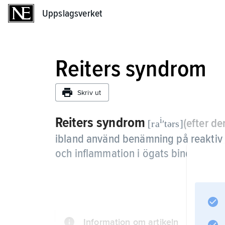
Uppslagsverket
Uppslagsverket
Reiters syndrom
Skriv ut
Reiters syndrom
i
(efter d
[ra
ʹtərs]
ibland använd benämning på reaktiv 
och inflammation i ögats bindehinna
Information om artikeln