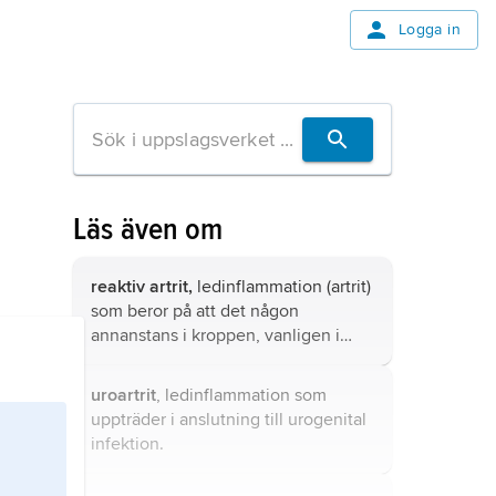
Logga in
Läs även om
reaktiv artrit,
ledinflammation (artrit)
som beror på att det någon
annanstans i kroppen, vanligen i
urinvägar, könsorgan eller tarm,
finns en inflammation, vilken ofta
uroartrit
, ledinflammation som
orsakas av en infektion med
uppträder i anslutning till urogenital
bakterier, t.ex.
Salmonella
,
Yersinia
,
infektion.
Campylobacter
,
Chlamydia
.