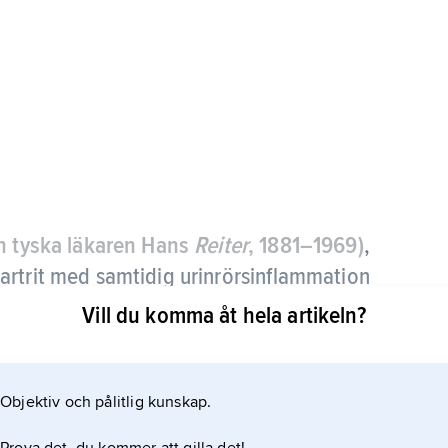
en tyska läkaren Hans
Reiter
, 1881–1969)
,
artrit med samtidig urinrörsinflammation
.
Vill du komma åt hela artikeln?
Objektiv och pålitlig kunskap.